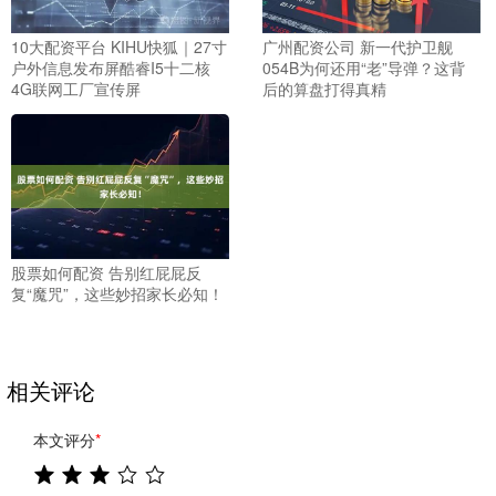
10大配资平台 KIHU快狐｜27寸
广州配资公司 新一代护卫舰
户外信息发布屏酷睿I5十二核
054B为何还用“老”导弹？这背
4G联网工厂宣传屏
后的算盘打得真精
股票如何配资 告别红屁屁反
复“魔咒”，这些妙招家长必知！
相关评论
本文评分
*