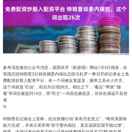
参考消息微信公众号消息，据西班牙《机密报》网站1月3日报道，在
美国总统特朗普3日就抓捕委内瑞拉总统马杜罗一事召开的记者会上免
费配资炒股入配资平台，有一个词被反复提及，频率之高令人咋舌。
这个词就是“石油”，前后共出现26次。相比之下，“毒品”“帮派”“贩
毒”等词仅被提到14次，而“民主”一词虽也被提及，但存在感远不及前
者。
\n
特朗普在记者会上宣称，此次抓捕行动“具有历史意义”，“唯有美国有
能力完成”，并表示美军将“驻守委内瑞拉，直至该国实现平稳过渡”。
然而，这场记者会的真正核心议题始终围绕石油及其“巨额”收益展