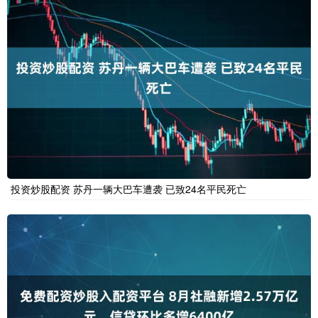
投资炒股配资 苏丹一辆大巴车遭袭 已致24名平民死亡