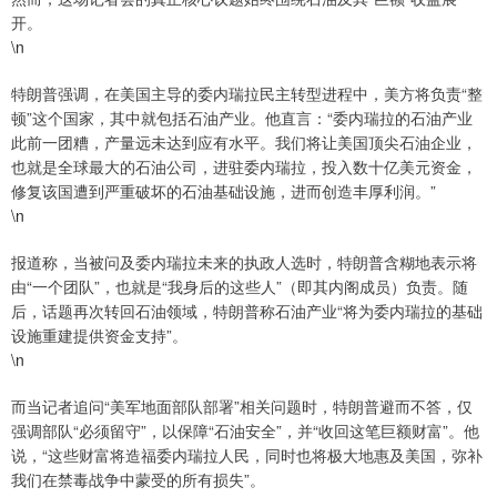
开。
\n
特朗普强调，在美国主导的委内瑞拉民主转型进程中，美方将负责“整
顿”这个国家，其中就包括石油产业。他直言：“委内瑞拉的石油产业
此前一团糟，产量远未达到应有水平。我们将让美国顶尖石油企业，
也就是全球最大的石油公司，进驻委内瑞拉，投入数十亿美元资金，
修复该国遭到严重破坏的石油基础设施，进而创造丰厚利润。”
\n
报道称，当被问及委内瑞拉未来的执政人选时，特朗普含糊地表示将
由“一个团队”，也就是“我身后的这些人”（即其内阁成员）负责。随
后，话题再次转回石油领域，特朗普称石油产业“将为委内瑞拉的基础
设施重建提供资金支持”。
\n
而当记者追问“美军地面部队部署”相关问题时，特朗普避而不答，仅
强调部队“必须留守”，以保障“石油安全”，并“收回这笔巨额财富”。他
说，“这些财富将造福委内瑞拉人民，同时也将极大地惠及美国，弥补
我们在禁毒战争中蒙受的所有损失”。